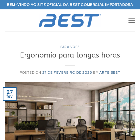
Skip
BEM-VINDO AO SITE OFICIAL DA BEST COMERCIAL IMPORTADORA
to
content
PARA VOCÊ
Ergonomia para longas horas
POSTED ON
27 DE FEVEREIRO DE 2025
BY
ARTE BEST
27
fev