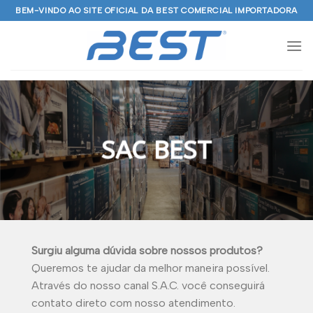
Skip
BEM-VINDO AO SITE OFICIAL DA BEST COMERCIAL IMPORTADORA
to
content
SAC BEST
Surgiu alguma dúvida sobre nossos produtos?
Queremos te ajudar da melhor maneira possível.
Através do nosso canal S.A.C. você conseguirá
contato direto com nosso atendimento.