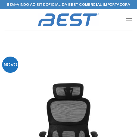
Skip
BEM-VINDO AO SITE OFICIAL DA BEST COMERCIAL IMPORTADORA
to
content
NOVO