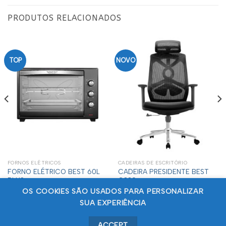
PRODUTOS RELACIONADOS
TOP
NOVO
FORNOS ELÉTRICOS
CADEIRAS DE ESCRITÓRIO
FORNO ELÉTRICO BEST 60L
CADEIRA PRESIDENTE BEST
PLUS
C330
OS COOKIES SÃO USADOS PARA PERSONALIZAR
SUA EXPERIÊNCIA
©Todos os direitos reservados
Best Comercial Importadora
ACCEPT