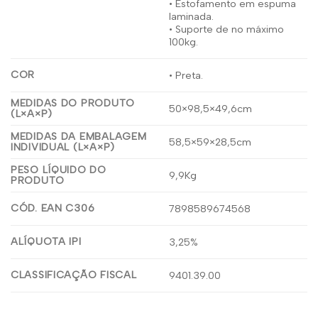
• Estofamento em espuma
laminada.
• Suporte de no máximo
100kg.
COR
• Preta.
MEDIDAS DO PRODUTO
50×98,5×49,6cm
(L×A×P)
MEDIDAS DA EMBALAGEM
58,5×59×28,5cm
INDIVIDUAL (L×A×P)
PESO LÍQUIDO DO
9,9Kg
PRODUTO
CÓD. EAN C306
7898589674568
ALÍQUOTA IPI
3,25%
CLASSIFICAÇÃO FISCAL
9401.39.00