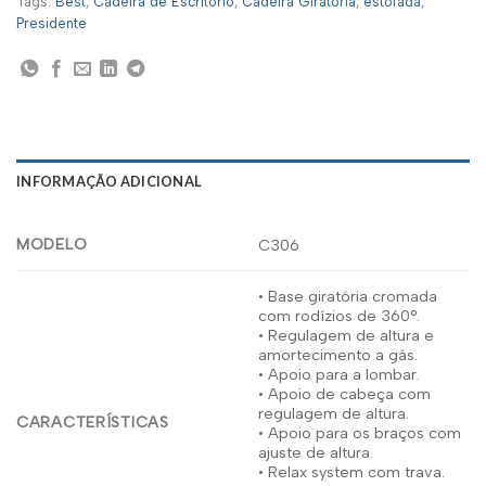
Tags:
Best
,
Cadeira de Escritório
,
Cadeira Giratória
,
estofada
,
Presidente
INFORMAÇÃO ADICIONAL
MODELO
C306
• Base giratória cromada
com rodízios de 360°.
• Regulagem de altura e
amortecimento a gás.
• Apoio para a lombar.
• Apoio de cabeça com
regulagem de altura.
CARACTERÍSTICAS
• Apoio para os braços com
ajuste de altura.
• Relax system com trava.