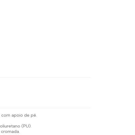
co com apoio de pé.
liuretano (PU).
a cromada.