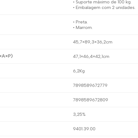
• Suporte máximo de 100 kg.
• Embalagem com 2 unidades.
• Preta.
• Marrom.
45,7×89,3×36,2cm
×A×P)
47,1×46,4×42,1cm
6,2Kg
7898589672779
7898589672809
3,25%
9401.39.00