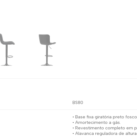
BS80
• Base fixa giratória preto fos
• Amortecimento a gás.
• Revestimento completo em po
• Alavanca reguladora de altur