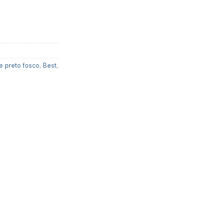
e preto fosco
,
Best
,