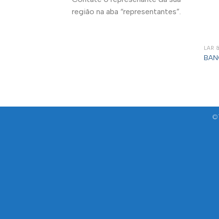
região na aba “representantes”.
LAR 
BAN
©T