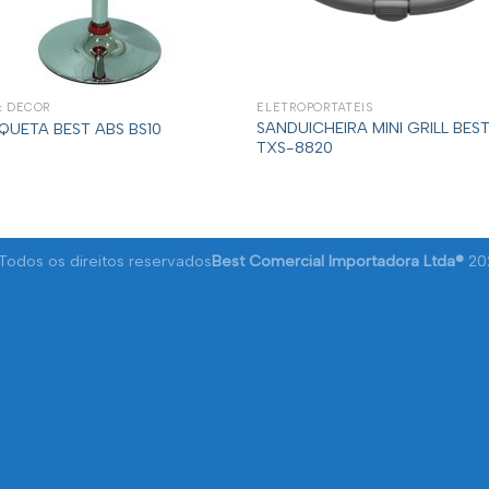
& DECOR
ELETROPORTÁTEIS
SANDUICHEIRA MINI GRILL BES
QUETA BEST ABS BS10
TXS-8820
odos os direitos reservados
Best Comercial Importadora Ltda®
20